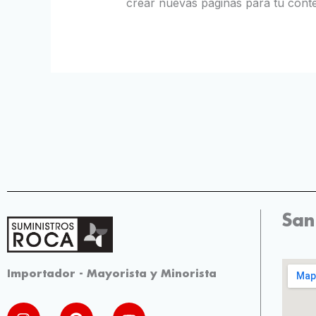
crear nuevas páginas para tu conte
San
Importador - Mayorista y Minorista
I
P
Y