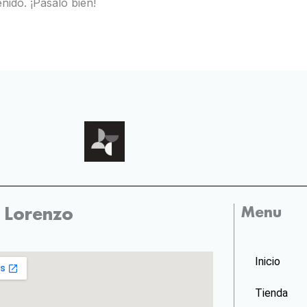
nido. ¡Pásalo bien!
Menu
 Lorenzo
Inicio
Tienda