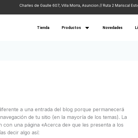
Charles de Gaulle 607, Villa Morra, Asuncion // Ruta 2 Mariscal Est
Tienda
Productos
Novedades
L
diferente a una entrada del blog porque permanecerá
navegación de tu sitio (en la mayoría de los temas). La
 con una página «Acerca de» que les presenta a los
ías decir algo así: