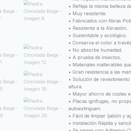
• Refleja la misma belleza de
• Muy resistente.
• Fabricados con fibras Poli
• Resistente a la Abrasión.
• Sustentable y ecológico.
• Conserva el color a través
• No absorbe humedad.
• A prueba de insectos.
• Materiales inalterables q
• Gran resistencia a las ma
• Solución de revestimiento 
altura.
• Mayor ahorro de costes en 
• Placas ignífugas, no prop
autoextinguen.
• Fácil de limpiar (jabón y a
• Instalación Rápida y sencil
• Se pegan con Adhesivo Cl