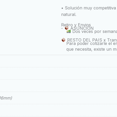
• Solución muy competitiva 
natural.
Retiro y Envios
-
ASUNCIÓN
Dos veces por semana 
RESTO DEL PAIS x Tran
Para poder cotizarle el 
que necesita, existe un m
 16mm)