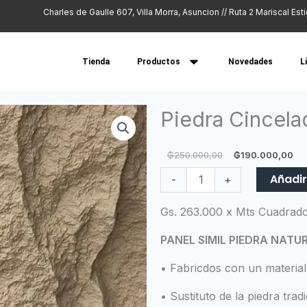
Charles de Gaulle 607, Villa Morra, Asuncion // Ruta 2 Mariscal Est
Tienda
Productos
Novedades
L
Piedra Cincela
El
E
₲
250.000,00
₲
190.000,00
precio
p
Piedra
Añadir
-
+
original
a
Cincelada
era:
e
Beige
Gs. 263.000 x Mts Cuadrad
₲250.000,
₲
cantidad
PANEL SIMIL PIEDRA NATU
• Fabricdos con un material
• Sustituto de la piedra trad