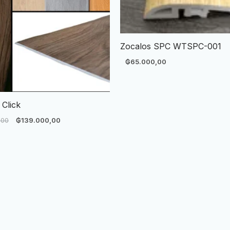
Zocalos SPC WTSPC-001
₲
65.000,00
 Click
,00
₲
139.000,00