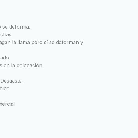
o se deforma.
nchas.
agan la llama pero sí se deforman y
zado.
s en la colocación.
 Desgaste.
rmico
mercial