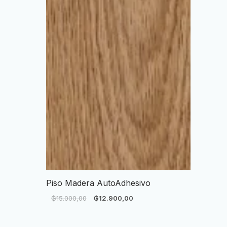
Piso Madera AutoAdhesivo
₲
15.000,00
₲
12.900,00