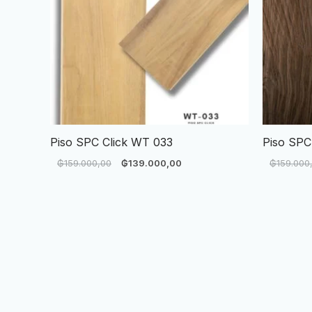
Piso SPC Click WT 033
Piso SPC
₲
159.000,00
₲
139.000,00
₲
159.000