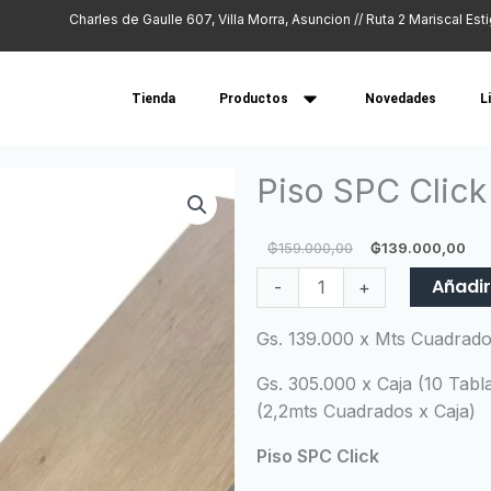
Charles de Gaulle 607, Villa Morra, Asuncion // Ruta 2 Mariscal Est
Tienda
Productos
Novedades
L
Piso SPC Clic
El
El
₲
159.000,00
₲
139.000,00
precio
pr
Piso
Añadir
-
+
original
a
SPC
era:
es
Click
Gs. 139.000 x Mts Cuadrad
₲159.000,
₲
WT
Gs. 305.000 x Caja (10 Tabla
001
(2,2mts Cuadrados x Caja)
cantidad
Piso SPC Click