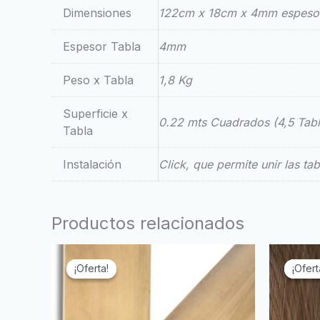
Dimensiones
122cm x 18cm x 4mm espeso
Espesor Tabla
4mm
Peso x Tabla
1,8 Kg
Superficie x
0.22 mts Cuadrados (4,5 Tab
Tabla
Instalación
Click, que permite unir las t
Productos relacionados
El
El
precio
precio
¡Oferta!
¡Oferta!
¡Ofert
¡Ofert
original
actual
era:
es:
₲159.000,00.
₲139.000,00.