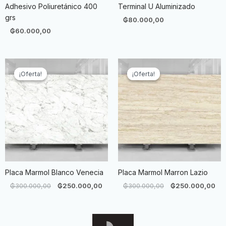
Adhesivo Poliuretánico 400
Terminal U Aluminizado
grs
₲
80.000,00
₲
60.000,00
El
El
El
El
precio
precio
precio
pre
¡Oferta!
¡Oferta!
¡Oferta!
¡Oferta!
original
actual
original
act
era:
es:
era:
es:
₲300.000,00.
₲250.000,00.
₲300.000,00.
₲2
Placa Marmol Blanco Venecia
Placa Marmol Marron Lazio
₲
300.000,00
₲
250.000,00
₲
300.000,00
₲
250.000,00