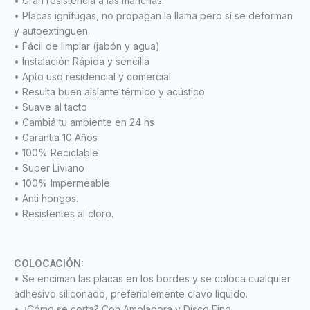
• Gran resistencia a las manchas.
• Placas ignífugas, no propagan la llama pero sí se deforman
y autoextinguen.
• Fácil de limpiar (jabón y agua)
• Instalación Rápida y sencilla
• Apto uso residencial y comercial
• Resulta buen aislante térmico y acústico
• Suave al tacto
• Cambiá tu ambiente en 24 hs
• Garantia 10 Años
• 100% Reciclable
• Super Liviano
• 100% Impermeable
• Anti hongos.
• Resistentes al cloro.
COLOCACIÓN:
• Se enciman las placas en los bordes y se coloca cualquier
adhesivo siliconado, preferiblemente clavo liquido.
• ¿Cómo se corta? Con Amoladora y Disco Fino