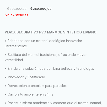
El
El
₲
300.000,00
₲
250.000,00
precio
precio
Sin existencias
original
actual
era:
es:
₲300.000,00.
₲250.000,00.
PLACA DECORATIVO PVC MARMOL SINTETICO LIVIANO
• Fabricdos con un material ecológico innovador
ultraresistente.
• Sustituto del marmol tradicional, ofreciendo mayor
versatilidad.
• Brinda una solución que combina belleza y tecnología.
• Innovador y Sofisticado
• Revestimiento premium para paredes.
• Cambiá tu ambiente en 24 hs
• Posee la misma apariencia y aspecto que el marmol natural,