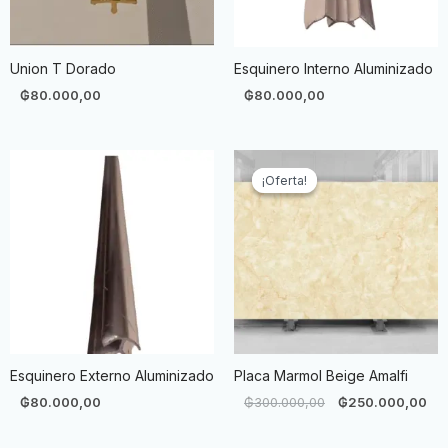
Union T Dorado
Esquinero Interno Aluminizado
₲
80.000,00
₲
80.000,00
El
El
precio
pre
¡Oferta!
¡Oferta!
original
act
era:
es:
₲300.000,00.
₲2
Esquinero Externo Aluminizado
Placa Marmol Beige Amalfi
₲
80.000,00
₲
300.000,00
₲
250.000,00