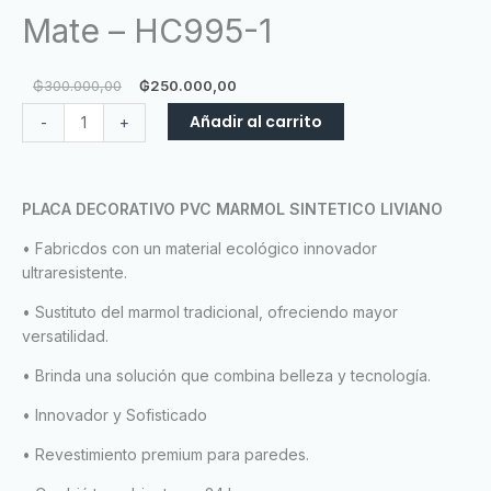
Mate – HC995-1
El
El
₲
300.000,00
₲
250.000,00
precio
precio
Placa
Añadir al carrito
-
+
original
actual
Texturada
era:
es:
Palermo
₲300.000,00.
₲250.000,00.
Mate
PLACA DECORATIVO PVC MARMOL SINTETICO LIVIANO
-
HC995-
• Fabricdos con un material ecológico innovador
1
ultraresistente.
cantidad
• Sustituto del marmol tradicional, ofreciendo mayor
versatilidad.
• Brinda una solución que combina belleza y tecnología.
• Innovador y Sofisticado
• Revestimiento premium para paredes.