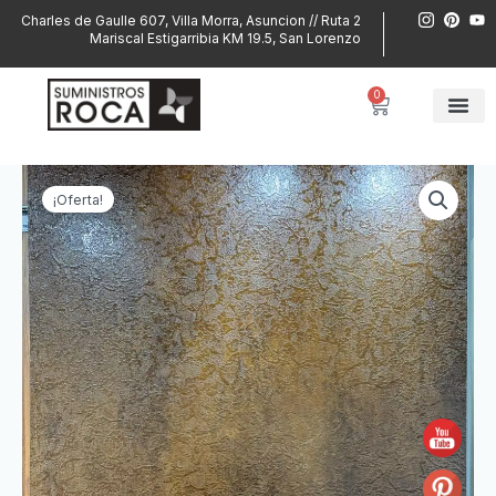
Ir
I
P
Y
Charles de Gaulle 607, Villa Morra, Asuncion // Ruta 2
n
i
o
al
Mariscal Estigarribia KM 19.5, San Lorenzo
s
n
u
contenido
t
t
t
a
e
u
g
r
b
0
Cart
r
e
e
a
s
m
t
¡Oferta!