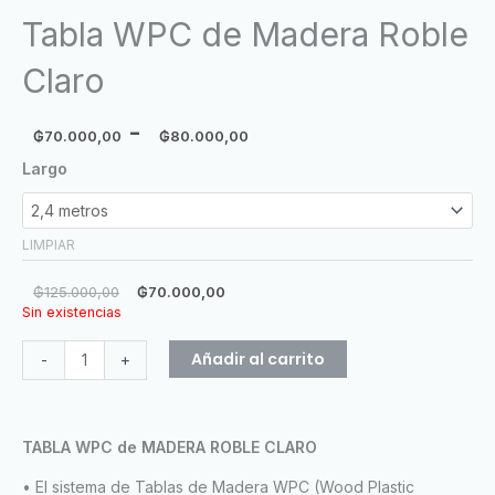
Tabla WPC de Madera Roble
Claro
Rango
-
₲
70.000,00
₲
80.000,00
de
El
El
Tabla
Largo
precios:
precio
precio
WPC
desde
original
actual
de
₲70.000,00
era:
es:
Madera
LIMPIAR
hasta
₲125.000,00.
₲70.000,00.
Roble
₲80.000,00
Claro
₲
125.000,00
₲
70.000,00
cantidad
Sin existencias
Añadir al carrito
-
+
TABLA WPC de MADERA ROBLE CLARO
• El sistema de Tablas de Madera WPC (Wood Plastic